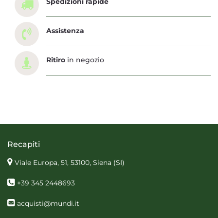
Spedizioni rapide
Assistenza
Ritiro
in negozio
Recapiti
Viale Europa, 51, 53100, Siena
(SI)
+39 345 2448693
acquisti@mundi.it