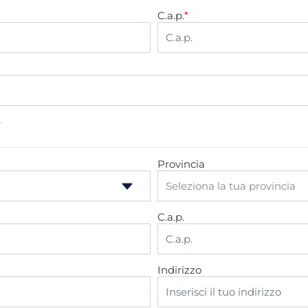
C.a.p.
*
e
Provincia
C.a.p.
Indirizzo