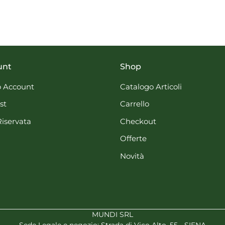
unt
Shop
 Account
Catalogo Articoli
st
Carrello
Riservata
Checkout
Offerte
Novità
MUNDI SRL
Sede Legale e negozio: Strada di Vico Alto, 55 - SIENA