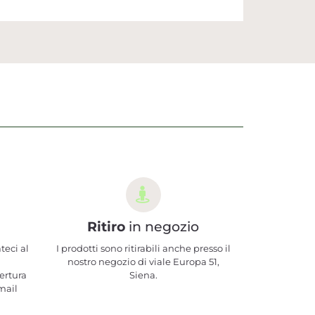
Ritiro
in negozio
teci al
I prodotti sono ritirabili anche presso il
nostro negozio di viale Europa 51,
ertura
Siena.
mail