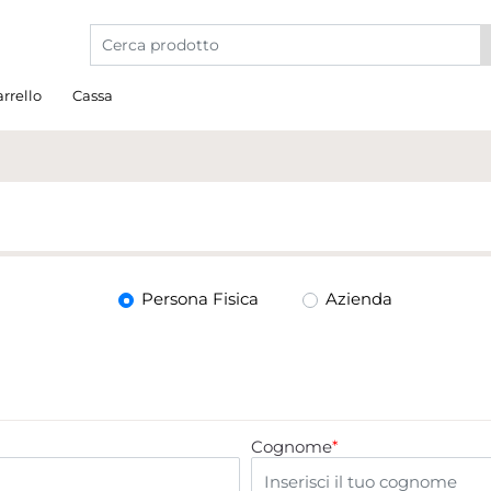
La modifica di un filtro aggiorna automaticamente gli a
rrello
Cassa
Tipo di utente
Persona Fisica
Azienda
Cognome
*