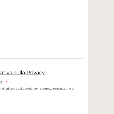
ativa sulla
Privacy
ali
*
 di privacy obbligatorie per la corretta registrazione al