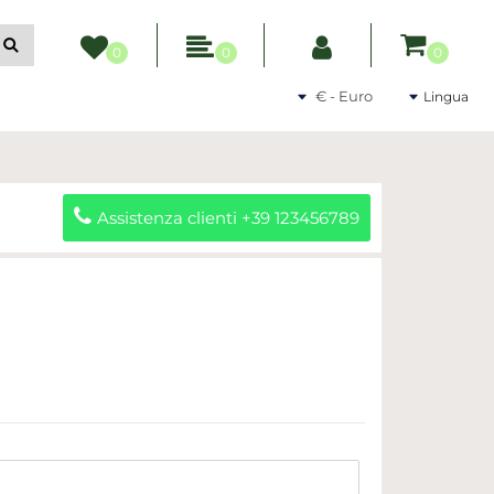
ltri filtri disponibili.
0
0
0
Seleziona una valuta
Lingua
Assistenza clienti +39 123456789