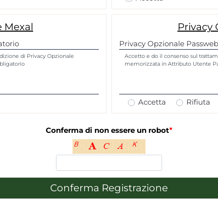
e Mexal
Privacy
torio
Privacy Opzionale Passweb
ndizione di Privacy Opzionale
Accetto e do il consenso sul trattam
ligatorio
memorizzata in Attributo Utente 
Accetta
Rifiuta
Conferma di non essere un robot
*