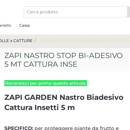
La modifica di un filtro aggiorna automaticamente gli a
rrello
Cassa
OLLE x CATTURE
ZAPI NASTRO STOP BI-ADESIVO 5 MT CATT
ZAPI NASTRO STOP BI-ADESIVO
5 MT CATTURA INSE
Recensisci per primo questo articolo
ZAPI GARDEN Nastro Biadesivo
Cattura Insetti 5 m
SPECIFICO:
per proteggere piante da frutto e