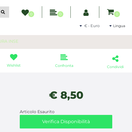
ltri filtri disponibili.
0
0
0
Seleziona una valuta
Lingua
URA INSE
Wishlist
Confronta
Condividi
€ 8,50
Articolo Esaurito
Verifica Disponibilità