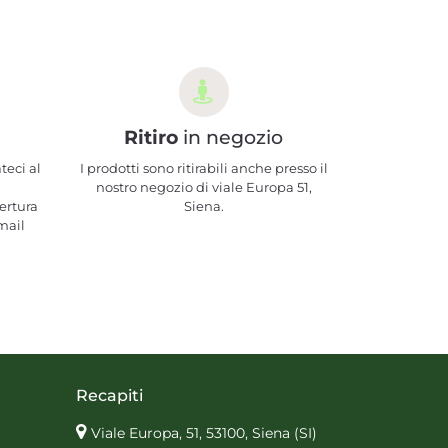
Ritiro
in negozio
teci al
I prodotti sono ritirabili anche presso il
nostro negozio di viale Europa 51,
ertura
Siena.
mail
Recapiti
Viale Europa, 51, 53100, Siena
(SI)