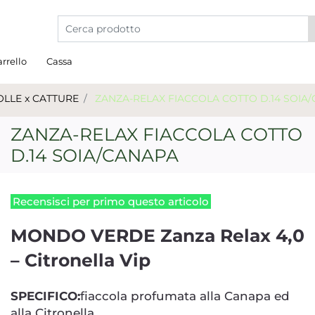
La modifica di un filtro aggiorna automaticamente gli a
rrello
Cassa
OLLE x CATTURE
ZANZA-RELAX FIACCOLA COTTO D.14 SOIA
ZANZA-RELAX FIACCOLA COTTO
D.14 SOIA/CANAPA
Recensisci per primo questo articolo
MONDO VERDE Zanza Relax 4,0
– Citronella Vip
SPECIFICO:
fiaccola profumata alla Canapa ed
alla Citronella