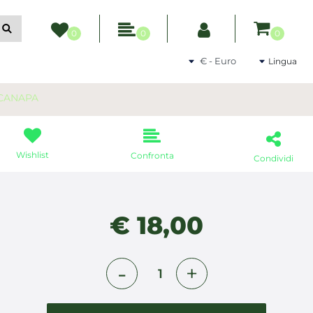
ltri filtri disponibili.
0
0
0
Seleziona una valuta
Lingua
/CANAPA
Wishlist
Confronta
Condividi
€ 18,00
Quantità