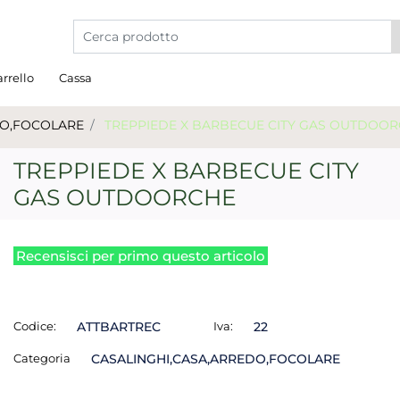
La modifica di un filtro aggiorna automaticamente gli a
rrello
Cassa
DO,FOCOLARE
TREPPIEDE X BARBECUE CITY GAS OUTDOO
TREPPIEDE X BARBECUE CITY
GAS OUTDOORCHE
Recensisci per primo questo articolo
Codice:
ATTBARTREC
Iva:
22
Categoria
CASALINGHI,CASA,ARREDO,FOCOLARE