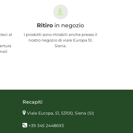
Ritiro
in negozio
teci al
I prodotti sono ritirabili anche presso il
nostro negozio di viale Europa 51,
ertura
Siena.
mail
Recapiti
Viale Europa, 51, 53100, Siena
(SI)
+39 345 2448693