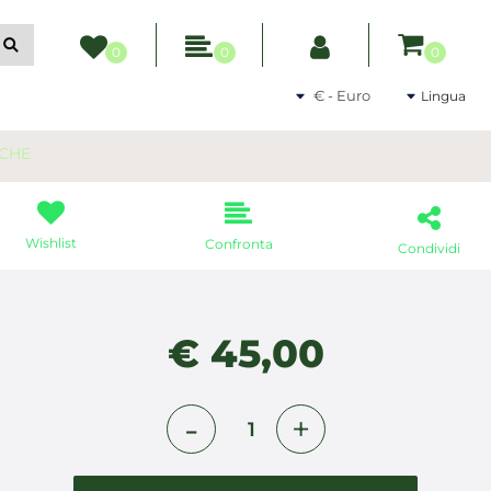
ltri filtri disponibili.
0
0
0
Seleziona una valuta
Lingua
RCHE
Wishlist
Confronta
Condividi
€ 45,00
Quantità