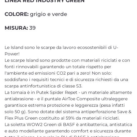
LINEA RED INDUSTRY GREEN
COLORE:
grigio e verde
MISURA:
39
Le Island sono le scarpe da lavoro ecosostenibili di U-
Power!
Le scarpe Island sono prodotte con materiali riciclati e con
fonti rinnovabili garantendo un totale rispetto per
l'ambiente ed emissioni CO2 pari a zero! Non solo:
soddisfano i requisiti tecnici e di sicurezza richiesti da una
scarpa antinfortunistica di classe S3.
La tomaia è in Putek Spider Repet - un materiale altamente
antiabrasione - e il puntale AirToe Composite ultraleggere
garantisce estrema protezione e leggerezza (pesa infatti
solo 50 g). Sono dotate del sistema antiperforazione Save &
Flex Plus Green costituito al 59% da materiali riciclati.
La soletta WOW2 Green di BASF è antibatterica, antistatica
e auto modellante garantendo comfort e sicurezza durante