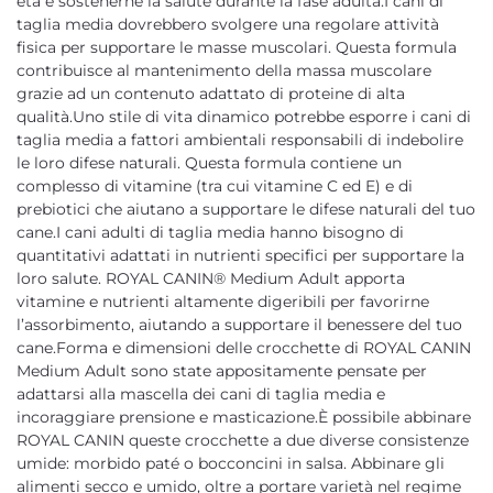
età e sostenerne la salute durante la fase adulta.I cani di
taglia media dovrebbero svolgere una regolare attività
fisica per supportare le masse muscolari. Questa formula
contribuisce al mantenimento della massa muscolare
grazie ad un contenuto adattato di proteine di alta
qualità.Uno stile di vita dinamico potrebbe esporre i cani di
taglia media a fattori ambientali responsabili di indebolire
le loro difese naturali. Questa formula contiene un
complesso di vitamine (tra cui vitamine C ed E) e di
prebiotici che aiutano a supportare le difese naturali del tuo
cane.I cani adulti di taglia media hanno bisogno di
quantitativi adattati in nutrienti specifici per supportare la
loro salute. ROYAL CANIN® Medium Adult apporta
vitamine e nutrienti altamente digeribili per favorirne
l’assorbimento, aiutando a supportare il benessere del tuo
cane.Forma e dimensioni delle crocchette di ROYAL CANIN
Medium Adult sono state appositamente pensate per
adattarsi alla mascella dei cani di taglia media e
incoraggiare prensione e masticazione.È possibile abbinare
ROYAL CANIN queste crocchette a due diverse consistenze
umide: morbido paté o bocconcini in salsa. Abbinare gli
alimenti secco e umido, oltre a portare varietà nel regime