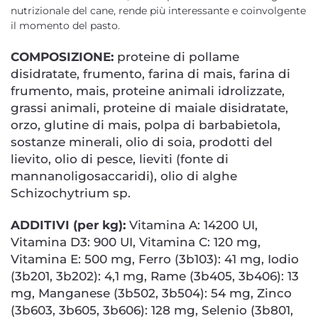
nutrizionale del cane, rende più interessante e coinvolgente
il momento del pasto.
COMPOSIZIONE:
proteine di pollame
disidratate, frumento, farina di mais, farina di
frumento, mais, proteine animali idrolizzate,
grassi animali, proteine di maiale disidratate,
orzo, glutine di mais, polpa di barbabietola,
sostanze minerali, olio di soia, prodotti del
lievito, olio di pesce, lieviti (fonte di
mannanoligosaccaridi), olio di alghe
Schizochytrium sp.
ADDITIVI (per kg):
Vitamina A: 14200 UI,
Vitamina D3: 900 UI, Vitamina C: 120 mg,
Vitamina E: 500 mg, Ferro (3b103): 41 mg, Iodio
(3b201, 3b202): 4,1 mg, Rame (3b405, 3b406): 13
mg, Manganese (3b502, 3b504): 54 mg, Zinco
(3b603, 3b605, 3b606): 128 mg, Selenio (3b801,