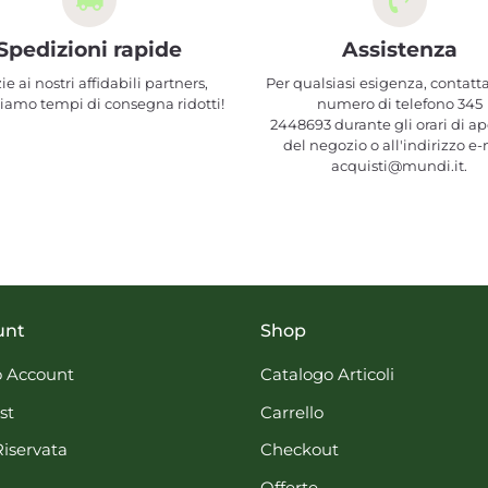
Spedizioni rapide
Assistenza
ie ai nostri affidabili partners,
Per qualsiasi esigenza, contatta
iamo tempi di consegna ridotti!
numero di telefono 345
2448693 durante gli orari di ap
del negozio o all'indirizzo e-
acquisti@mundi.it.
unt
Shop
 Account
Catalogo Articoli
st
Carrello
Riservata
Checkout
Offerte