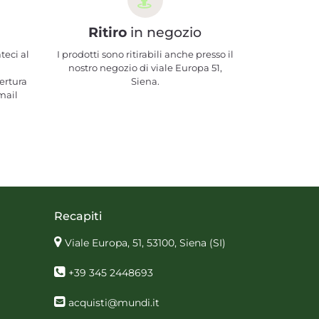
Ritiro
in negozio
teci al
I prodotti sono ritirabili anche presso il
nostro negozio di viale Europa 51,
ertura
Siena.
mail
Recapiti
Viale Europa, 51, 53100, Siena
(SI)
+39 345 2448693
acquisti@mundi.it