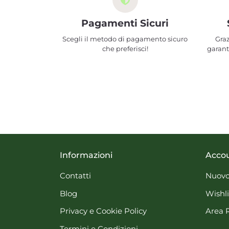
Pagamenti Sicuri
Scegli il metodo di pagamento sicuro
Graz
che preferisci!
garant
Informazioni
Acco
Contatti
Nuovo
Blog
Wishli
Privacy e Cookie Policy
Area 
Termini e Condizioni