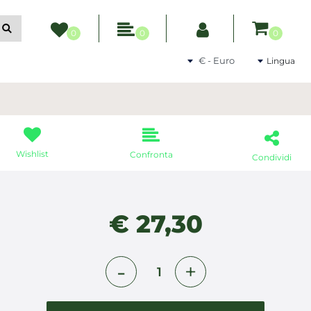
ltri filtri disponibili.
0
0
0
Seleziona una valuta
Lingua
Wishlist
Confronta
Condividi
€ 27,30
Quantità