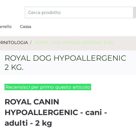
La modifica di un filtro aggiorna automaticamente gli a
rrello
Cassa
ORNITOLOGIA
ROYAL DOG HYPOALLERGENIC 2 KG.
ROYAL DOG HYPOALLERGENIC
2 KG.
Recensisci per primo questo articolo
ROYAL CANIN
HYPOALLERGENIC - cani -
adulti - 2 kg