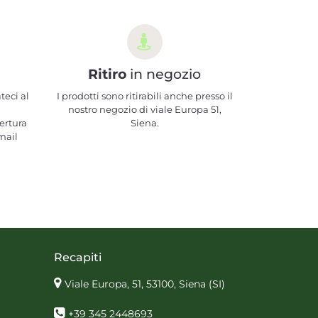
Ritiro
in negozio
teci al
I prodotti sono ritirabili anche presso il
nostro negozio di viale Europa 51,
ertura
Siena.
mail
Recapiti
Viale Europa, 51, 53100, Siena
(SI)
+39 345 2448693