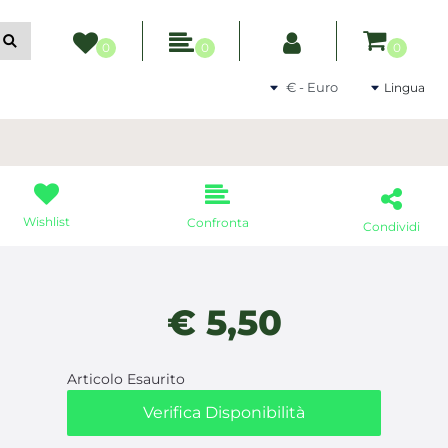
ltri filtri disponibili.
0
0
0
Seleziona una valuta
Lingua
Wishlist
Confronta
Condividi
€ 5,50
Articolo Esaurito
Verifica Disponibilità