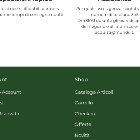
ie ai nostri affidabili partners,
Per qualsiasi esigenza, contatta
iamo tempi di consegna ridotti!
numero di telefono 345
2448693 durante gli orari di ap
del negozio o all'indirizzo e-
acquisti@mundi.it.
unt
Shop
 Account
Catalogo Articoli
st
Carrello
Riservata
Checkout
Offerte
Novità