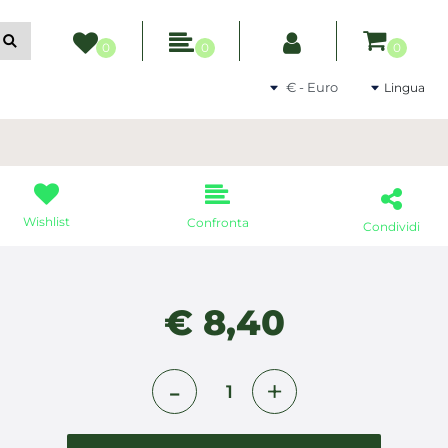
ltri filtri disponibili.
0
0
0
Seleziona una valuta
Lingua
Wishlist
Confronta
Condividi
€ 8,40
Quantità