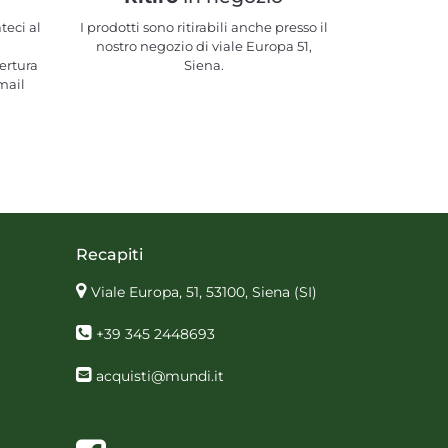
teci al
I prodotti sono ritirabili anche presso il
nostro negozio di viale Europa 51,
ertura
Siena.
mail
Recapiti
Viale Europa, 51, 53100, Siena
(SI)
+39 345 2448693
acquisti@mundi.it
Facebook