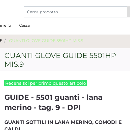
La modifica di un filtro aggiorna automaticamente gli a
rrello
Cassa
E
GUANTI GLOVE GUIDE 5501HP MIS.9
GUANTI GLOVE GUIDE 5501HP
MIS.9
Recensisci per primo questo articolo
GUIDE - 5501 guanti - lana
merino - tag. 9 - DPI
GUANTI SOTTILI IN LANA MERINO, COMODI E
CALDI