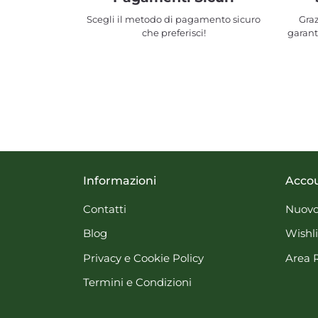
Scegli il metodo di pagamento sicuro
Graz
che preferisci!
garant
Informazioni
Acco
Contatti
Nuovo
Blog
Wishli
Privacy e Cookie Policy
Area 
Termini e Condizioni