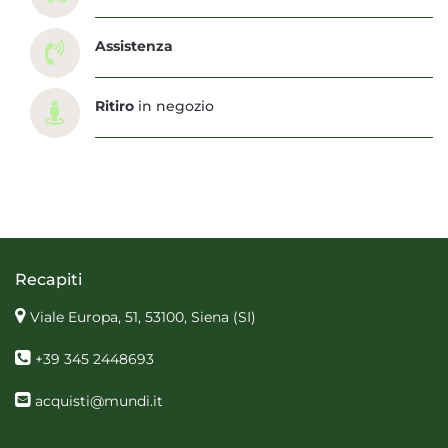
Assistenza
Ritiro
in negozio
Recapiti
Viale Europa, 51, 53100, Siena
(SI)
+39 345 2448693
acquisti@mundi.it