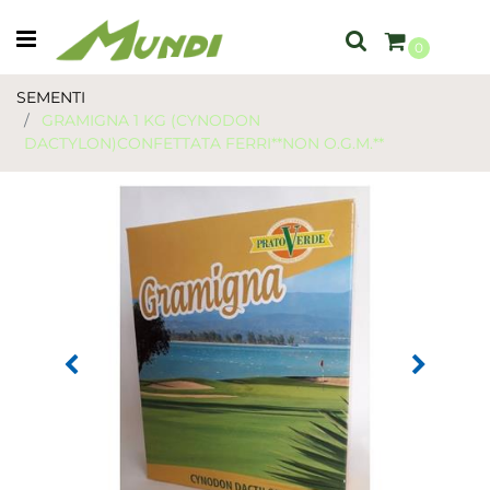
Open menu
0
SEMENTI
GRAMIGNA 1 KG (CYNODON
DACTYLON)CONFETTATA FERRI**NON O.G.M.**