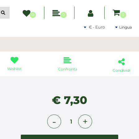
ltri filtri disponibili.
0
0
0
Seleziona una valuta
Lingua
Wishlist
Confronta
Condividi
€ 7,30
Quantità