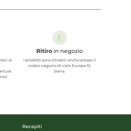
Ritiro
in negozio
teci al
I prodotti sono ritirabili anche presso il
nostro negozio di viale Europa 51,
ertura
Siena.
mail
Recapiti