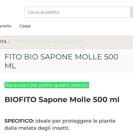
La modifica di un filtro aggiorna automaticamente gli a
rrello
Cassa
ITA
FITO BIO SAPONE MOLLE 500 ML
FITO BIO SAPONE MOLLE 500
ML
Recensisci per primo questo articolo
BIOFITO Sapone Molle 500 ml
SPECIFICO:
ideale per proteggere le piante
dalla melata degli insetti.