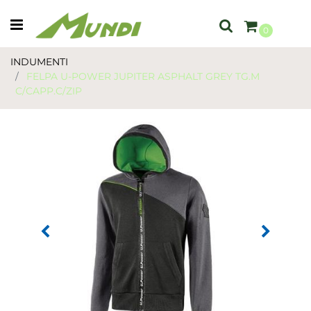
Open menu
0
INDUMENTI
FELPA U-POWER JUPITER ASPHALT GREY TG.M
C/CAPP.C/ZIP