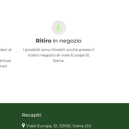
Ritiro
in negozio
teci al
I prodotti sono ritirabili anche presso il
nostro negozio di viale Europa 51,
ertura
Siena.
mail
Recapiti
Viale Europa, 51, 53100, Siena
(SI)