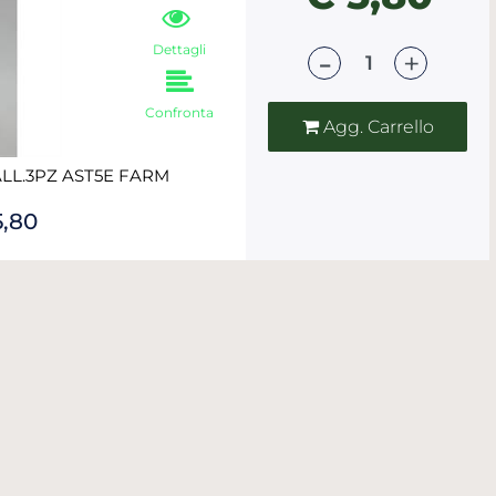
Dettagli
Quantità
Confronta
Agg. Carrello
L.3PZ AST5E FARM
5,80