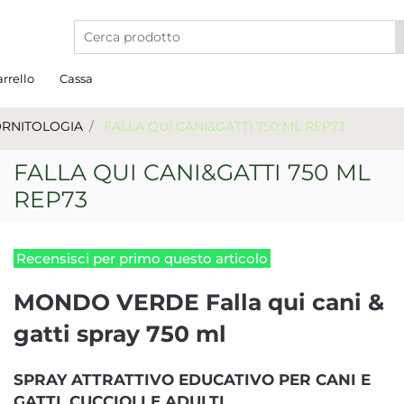
La modifica di un filtro aggiorna automaticamente gli a
rrello
Cassa
ORNITOLOGIA
FALLA QUI CANI&GATTI 750 ML REP73
FALLA QUI CANI&GATTI 750 ML
REP73
Recensisci per primo questo articolo
MONDO VERDE Falla qui cani &
gatti spray 750 ml
SPRAY ATTRATTIVO EDUCATIVO PER CANI E
GATTI, CUCCIOLI E ADULTI