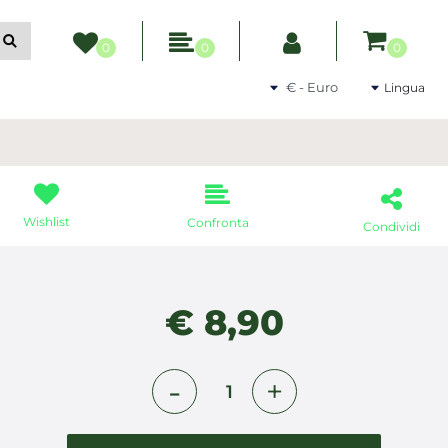
ltri filtri disponibili.
0
0
0
Seleziona una valuta
Lingua
Wishlist
Confronta
Condividi
€ 8,90
Quantità