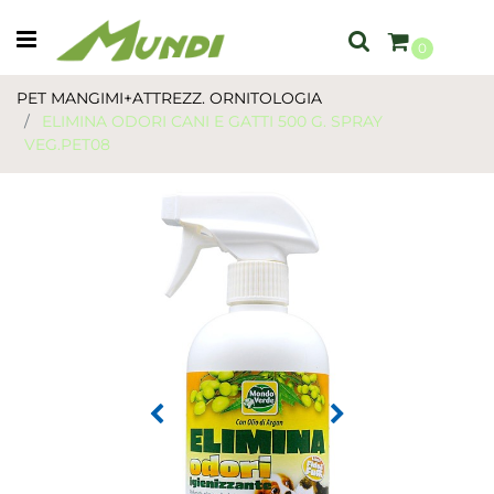
Open menu
0
PET MANGIMI+ATTREZZ. ORNITOLOGIA
ELIMINA ODORI CANI E GATTI 500 G. SPRAY
VEG.PET08