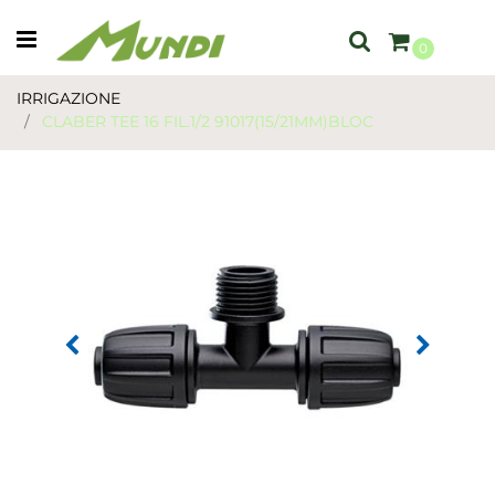
Open menu
0
IRRIGAZIONE
CLABER TEE 16 FIL.1/2 91017(15/21MM)BLOC