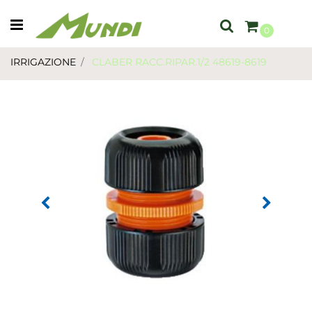
Open menu
0
IRRIGAZIONE
CLABER RACC.RIPAR.1/2 48619-8619