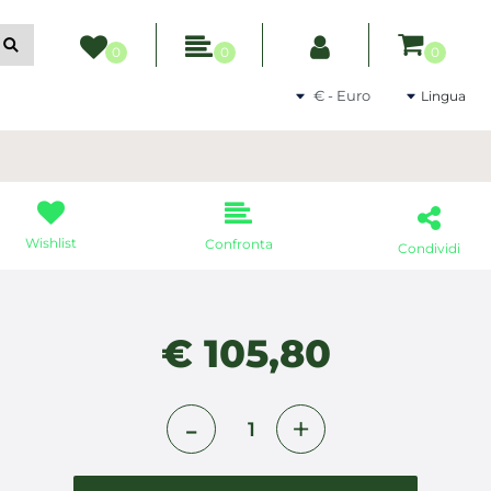
ltri filtri disponibili.
0
0
0
Seleziona una valuta
Lingua
Wishlist
Confronta
Condividi
€ 105,80
Quantità