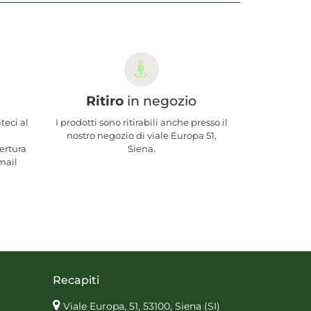
Ritiro
in negozio
teci al
I prodotti sono ritirabili anche presso il
nostro negozio di viale Europa 51,
ertura
Siena.
mail
Recapiti
Viale Europa, 51, 53100, Siena
(SI)