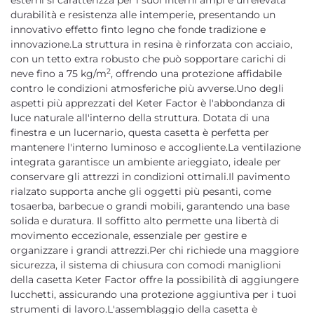
esterni si caratterizza per i suoi interni ampi e un'elevata
durabilità e resistenza alle intemperie, presentando un
innovativo effetto finto legno che fonde tradizione e
innovazione.La struttura in resina è rinforzata con acciaio,
con un tetto extra robusto che può sopportare carichi di
2
neve fino a 75 kg/m
, offrendo una protezione affidabile
contro le condizioni atmosferiche più avverse.Uno degli
aspetti più apprezzati del Keter Factor è l'abbondanza di
luce naturale all'interno della struttura. Dotata di una
finestra e un lucernario, questa casetta è perfetta per
mantenere l'interno luminoso e accogliente.La ventilazione
integrata garantisce un ambiente arieggiato, ideale per
conservare gli attrezzi in condizioni ottimali.Il pavimento
rialzato supporta anche gli oggetti più pesanti, come
tosaerba, barbecue o grandi mobili, garantendo una base
solida e duratura. Il soffitto alto permette una libertà di
movimento eccezionale, essenziale per gestire e
organizzare i grandi attrezzi.Per chi richiede una maggiore
sicurezza, il sistema di chiusura con comodi maniglioni
della casetta Keter Factor offre la possibilità di aggiungere
lucchetti, assicurando una protezione aggiuntiva per i tuoi
strumenti di lavoro.L'assemblaggio della casetta è