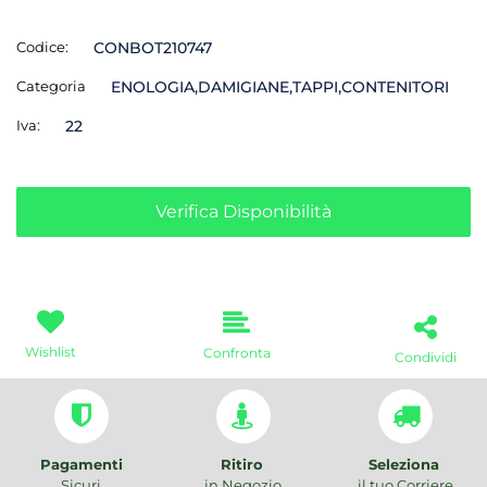
Codice:
CONBOT210747
Categoria
ENOLOGIA,DAMIGIANE,TAPPI,CONTENITORI
Iva:
22
Verifica Disponibilità
Wishlist
Confronta
Condividi
Pagamenti
Ritiro
Seleziona
Sicuri
in Negozio
il tuo Corriere