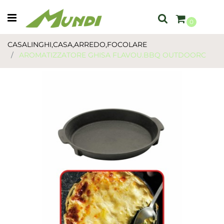
Open menu
0
CASALINGHI,CASA,ARREDO,FOCOLARE
AROMATIZZATORE GHISA FLAVOU.BBQ OUTDOORC